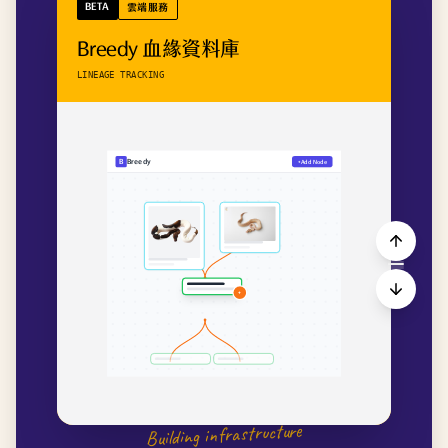
BETA
雲端服務
Breedy 血緣資料庫
LINEAGE TRACKING
B
Breedy
+
Add Node
CHILD
+
Building infrastructure