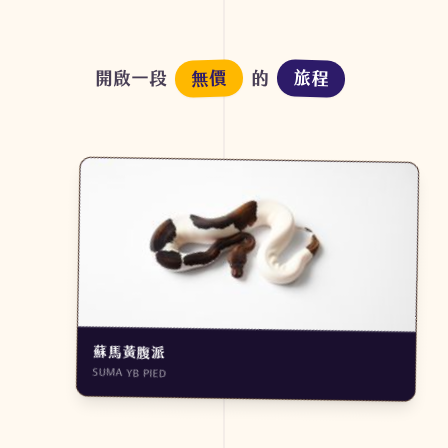
無價
旅程
開啟一段
的
蘇馬黃腹派
SUMA YB PIED