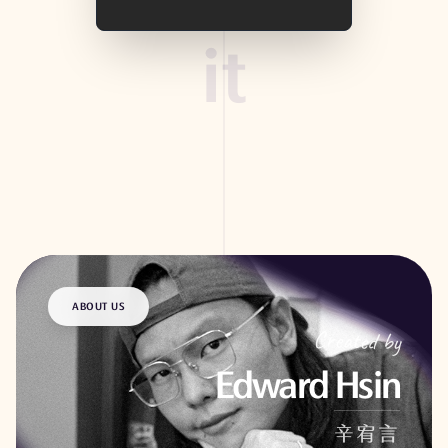
it
ABOUT US
Created by
Edward Hsin
辛宥言